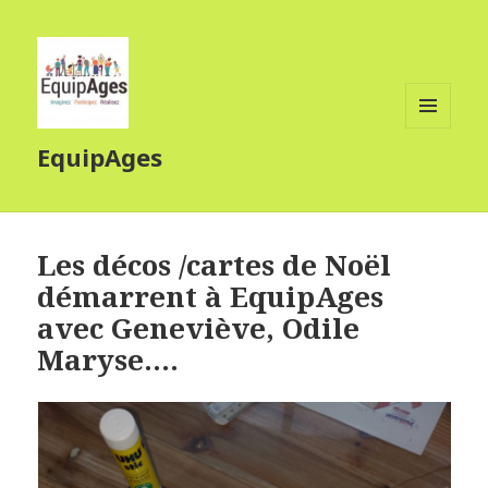
MENU
EquipAges
ET
WIDGETS
Les décos /cartes de Noël
démarrent à EquipAges
avec Geneviève, Odile
Maryse….